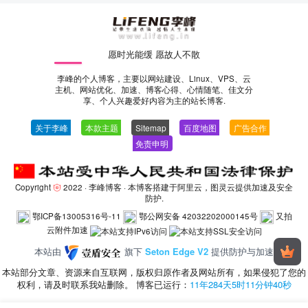
愿时光能缓 愿故人不散
李峰的个人博客，主要以网站建设、Linux、VPS、云
主机、网站优化、加速、博客心得、心情随笔、佳文分
享、个人兴趣爱好内容为主的站长博客.
关于李峰
—
本款主题
—
Sitemap
—
百度地图
—
广告合作
—
免责申明
-
Copyright
2022 ·
李峰博客
· 本博客搭建于阿里云，图灵云提供加速及安全
防护.
鄂ICP备13005316号-11
鄂公网安备 42032202000145号
又拍
云附件加速
本站由
旗下
Seton Edge V2
提供防护与加速
本站部分文章、资源来自互联网，版权归原作者及网站所有，如果侵犯了您的
权利，请及时联系我站删除。 博客已运行：
11年284天5时11分钟40秒