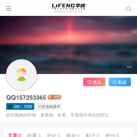
关注
私信
QQ157253365
UID：1230
江苏省南通市
面对困难的时候，要勇敢、执着、不畏艰辛地去战胜它
文章
0
收藏
0
评论
0
板块
0
帖子
0
粉丝
0