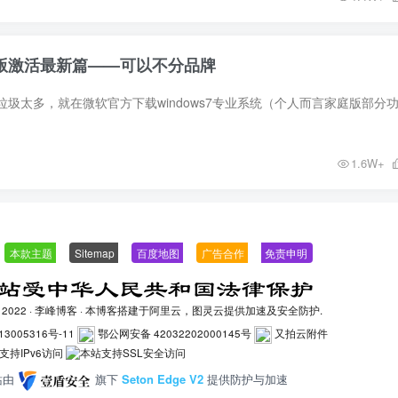
专业版激活最新篇——可以不分品牌
1.6W+
—
本款主题
—
Sitemap
—
百度地图
—
广告合作
—
免责申明
-
2022 ·
李峰博客
· 本博客搭建于阿里云，图灵云提供加速及安全防护.
13005316号-11
鄂公网安备 42032202000145号
又拍云附件
站由
旗下
Seton Edge V2
提供防护与加速