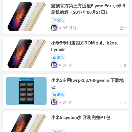
魅族官方第三方适配Flyme For 小米 5
刷机教程（2017年06月21日）
笔记
8个月前
1
小米5专用第四方ROM zui、h2os、
flyme8
笔记
5年前
2
小米5专用twrp-3.3.1-0-gemini下载地
址
笔记
5年前
1
小米5 system扩容刷完整PT包
笔记