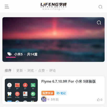
小米5
共14篇
排序
更新
浏览
点赞
评论
Flyme 6.7.10.9R For 小米 5体验版
免费资源
笔记
5年前
0