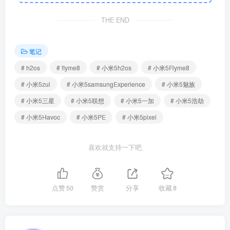
THE END
笔记
# h2os
# flyme8
# 小米5h2os
# 小米5Flyme8
# 小米5zui
# 小米5samsungExperience
# 小米5魅族
# 小米5三星
# 小米5联想
# 小米5一加
# 小米5浩劫
# 小米5Havoc
# 小米5PE
# 小米5pixel
喜欢就支持一下吧
点赞
50
赞赏
分享
收藏
8