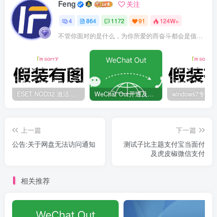
Feng
关注
4
864
1172
91
124W+
不管你面对的是什么，为你所爱的而奋斗都会是值得的
ESET NOD32 激活码 有效期至2022年
WeChat Out开通及充值方法
上一篇
下一篇
公告:关于网盘无法访问通知
测试子比主题支付宝当面付
及虎皮椒微信支付
相关推荐