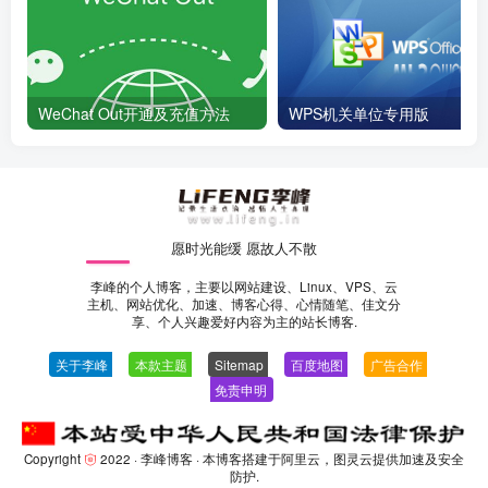
WeChat Out开通及充值方法
WPS机关单位专用版
愿时光能缓 愿故人不散
李峰的个人博客，主要以网站建设、Linux、VPS、云
主机、网站优化、加速、博客心得、心情随笔、佳文分
享、个人兴趣爱好内容为主的站长博客.
关于李峰
—
本款主题
—
Sitemap
—
百度地图
—
广告合作
—
免责申明
-
Copyright
2022 ·
李峰博客
· 本博客搭建于阿里云，图灵云提供加速及安全
防护.