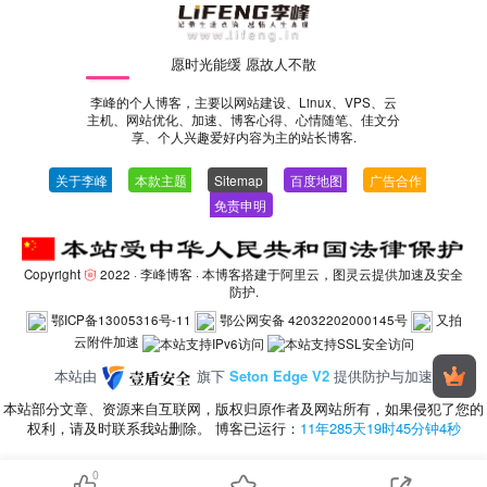
愿时光能缓 愿故人不散
李峰的个人博客，主要以网站建设、Linux、VPS、云
主机、网站优化、加速、博客心得、心情随笔、佳文分
享、个人兴趣爱好内容为主的站长博客.
关于李峰
—
本款主题
—
Sitemap
—
百度地图
—
广告合作
—
免责申明
-
Copyright
2022 ·
李峰博客
· 本博客搭建于阿里云，图灵云提供加速及安全
防护.
鄂ICP备13005316号-11
鄂公网安备 42032202000145号
又拍
云附件加速
本站由
旗下
Seton Edge V2
提供防护与加速
本站部分文章、资源来自互联网，版权归原作者及网站所有，如果侵犯了您的
权利，请及时联系我站删除。 博客已运行：
11年285天19时45分钟7秒
0