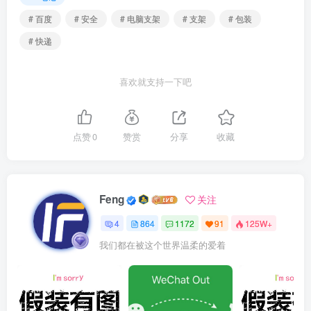
# 百度
# 安全
# 电脑支架
# 支架
# 包装
# 快递
喜欢就支持一下吧
点赞
0
赞赏
分享
收藏
Feng
关注
4
864
1172
91
125W+
我们都在被这个世界温柔的爱着