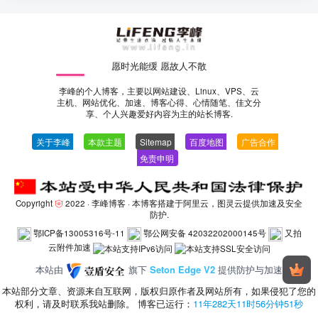
愿时光能缓 愿故人不散
李峰的个人博客，主要以网站建设、Linux、VPS、云
主机、网站优化、加速、博客心得、心情随笔、佳文分
享、个人兴趣爱好内容为主的站长博客.
关于李峰
—
本款主题
—
Sitemap
—
百度地图
—
广告合作
—
免责申明
-
Copyright
2022 ·
李峰博客
· 本博客搭建于阿里云，图灵云提供加速及安全
防护.
鄂ICP备13005316号-11
鄂公网安备 42032202000145号
又拍
云附件加速
本站由
旗下
Seton Edge V2
提供防护与加速
本站部分文章、资源来自互联网，版权归原作者及网站所有，如果侵犯了您的
权利，请及时联系我站删除。 博客已运行：
11年282天11时56分钟51秒