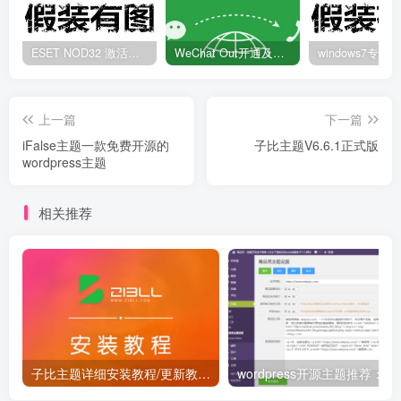
ESET NOD32 激活码 有效期至2022年
WeChat Out开通及充值方法
上一篇
下一篇
iFalse主题一款免费开源的
子比主题V6.6.1正式版
wordpress主题
相关推荐
子比主题详细安装教程/更新教程/首次配置指南 【新手必看】
wordp