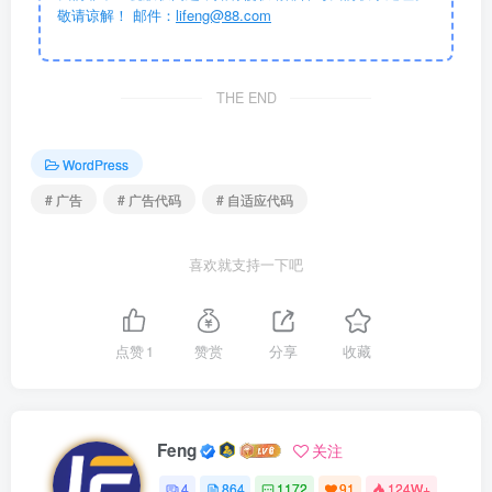
敬请谅解！ 邮件：
lifeng@88.com
THE END
WordPress
# 广告
# 广告代码
# 自适应代码
喜欢就支持一下吧
点赞
1
赞赏
分享
收藏
Feng
关注
4
864
1172
91
124W+