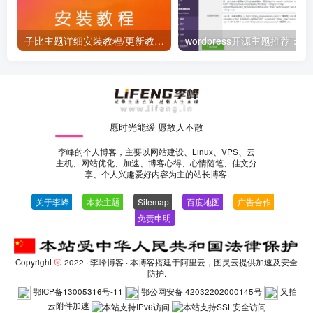
子比主题详细安装教程/更新教程/首次配置指南 【新手必看】
wordp
愿时光能缓 愿故人不散
李峰的个人博客，主要以网站建设、Linux、VPS、云
主机、网站优化、加速、博客心得、心情随笔、佳文分
享、个人兴趣爱好内容为主的站长博客.
关于李峰
—
本款主题
—
Sitemap
—
百度地图
—
广告合作
—
免责申明
-
Copyright
2022 ·
李峰博客
· 本博客搭建于阿里云，图灵云提供加速及安全
防护.
鄂ICP备13005316号-11
鄂公网安备 42032202000145号
又拍
云附件加速