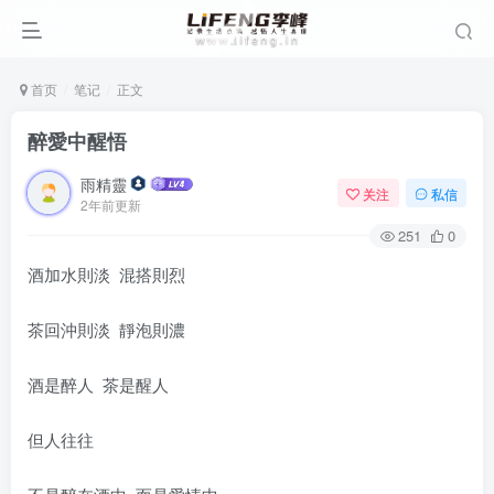
首页
笔记
正文
醉愛中醒悟
雨精靈
关注
私信
2年前更新
251
0
酒加水則淡 混搭則烈
茶回沖則淡 靜泡則濃
酒是醉人 茶是醒人
但人往往