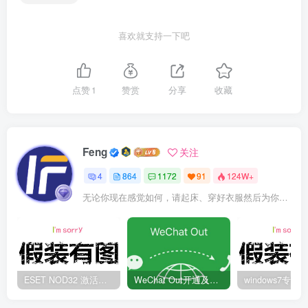
喜欢就支持一下吧
点赞
1
赞赏
分享
收藏
Feng
关注
4
864
1172
91
124W+
无论你现在感觉如何，请起床、穿好衣服然后为你的梦想而奋斗
ESET NOD32 激活码 有效期至2022年
WeChat Out开通及充值方法