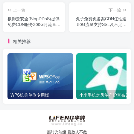
上一篇
下一篇
极御云安全(StopDDoS)提供
兔子免费免备案CDN任性送
免费CDN服务200G月流量国
50G流量支持SSL及不足点
内/国外免备案节点不支持
说明
SSL
相关推荐
WPS机关单位专用版
小
愿时光能缓 愿故人不散