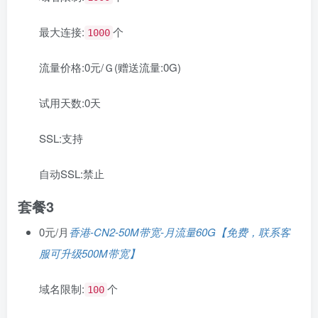
最大连接:
个
1000
流量价格:
0元/Ｇ(赠送流量:0G)
试用天数:
0天
SSL:
支持
自动SSL:
禁止
套餐3
0元/月
香港-CN2-50M带宽-月流量60G【免费，联系客
服可升级500M带宽】
域名限制:
个
100