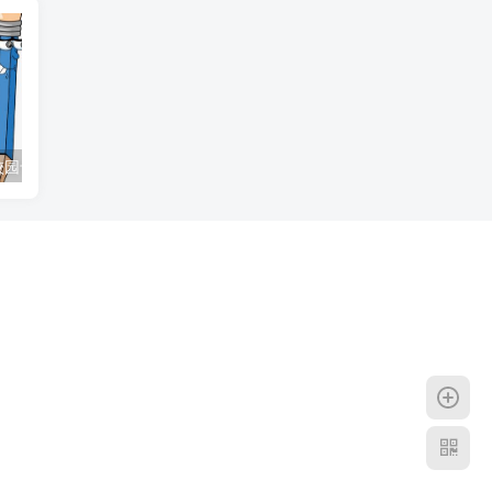
中国移动上海校园卡100包1年/400包4年，30G流量+300分钟通话+宽带
微信google play版下载 附官方下载地址