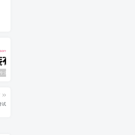
windows7专业版激活最新篇——可以不分品牌
WPS机关单位专用版
小米5(gemini)flyme8 安卓p 可能是移植比较稳定的版本
篇
考试