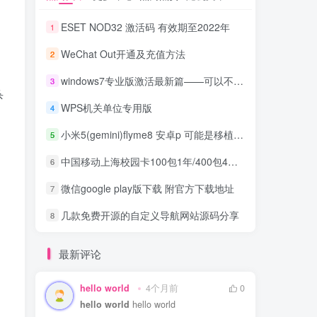
ESET NOD32 激活码 有效期至2022年
1
WeChat Out开通及充值方法
2
windows7专业版激活最新篇——可以不分品牌
3
杀
WPS机关单位专用版
4
小米5(gemini)flyme8 安卓p 可能是移植比较稳定的版本
5
中国移动上海校园卡100包1年/400包4年，30G流量+300分钟通话+宽带
6
微信google play版下载 附官方下载地址
7
几款免费开源的自定义导航网站源码分享
8
最新评论
hello world
4个月前
0
hello world
hello world