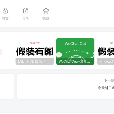
赞赏
分享
收藏
+
ESET NOD32 激活码 有效期至2022年
WeChat Out开通及充值方法
下一
今天科二