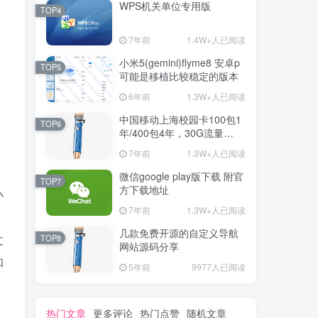
WPS机关单位专用版
TOP4
7年前
1.4W+人已阅读
小米5(gemini)flyme8 安卓p
TOP5
可能是移植比较稳定的版本
6年前
1.3W+人已阅读
中国移动上海校园卡100包1
TOP6
年/400包4年，30G流量
+300分钟通话+宽带
7年前
1.3W+人已阅读
微信google play版下载 附官
TOP7
方下载地址
小
7年前
1.3W+人已阅读
几款免费开源的自定义导航
文
TOP8
网站源码分享
和
5年前
9977人已阅读
热门文章
更多评论
热门点赞
随机文章