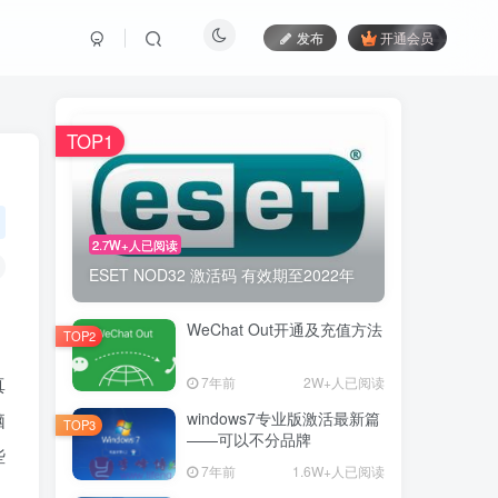
发布
开通会员
TOP1
2.7W+人已阅读
ESET NOD32 激活码 有效期至2022年
WeChat Out开通及充值方法
TOP2
真
7年前
2W+人已阅读
windows7专业版激活最新篇
脑
TOP3
——可以不分品牌
些
7年前
1.6W+人已阅读