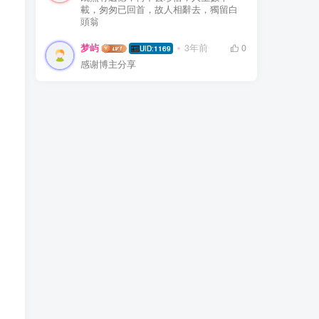
載，匆匆已回首，故人相辭去，獨留白
頭翁
梦屿
3年前
0
UID:1169
感谢博主分享