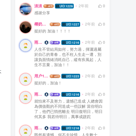
淡淡
2年前
0
UID:1229
感谢分享
椰奶燕麦粥
2年前
0
UID:1227
挺好的 加油！！！！
雨精靈
2年前
0
UID:1216
人生不管結局如何，努力過，揮灑過屬
於自己的青春，也不枉人生走一遭，別
讓負面情緒消耗自己，縱有疾風起，人
。
生不言棄，加油！！
不
用户19344506
2年前
0
UID:1223
挺好的，加油！
雨精靈
2年前
0
UID:1216
就怕來不及努力，遺憾已造成 人總會因
為價值觀的不同造成一些誤解 當你明白
了，他們已悄然離去 明日復明日，明日
何其多 我若待明日，萬事成蹉跎
雨精靈
2年前
0
UID:1216
既然有遺憾，何不去珍惜，人生數十