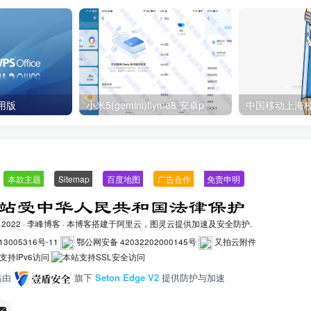
用版
小米5(gemini)flyme8 安卓p 可能是移植比较稳定的版本
—
本款主题
—
Sitemap
—
百度地图
—
广告合作
—
免责申明
-
2022 ·
李峰博客
· 本博客搭建于阿里云，图灵云提供加速及安全防护.
13005316号-11
鄂公网安备 42032202000145号
又拍云附件
站由
旗下
Seton Edge V2
提供防护与加速