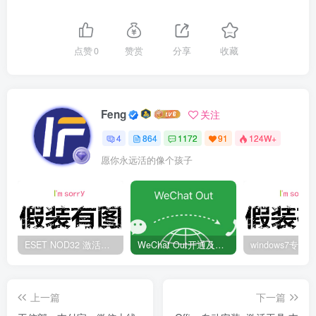
点赞
0
赞赏
分享
收藏
Feng
关注
4
864
1172
91
124W+
愿你永远活的像个孩子
ESET NOD32 激活码 有效期至2022年
WeChat Out开通及充值方法
上一篇
下一篇