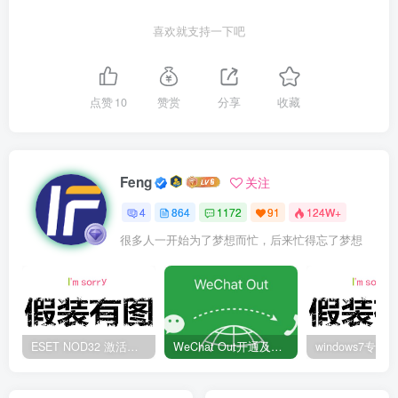
喜欢就支持一下吧
点赞
10
赞赏
分享
收藏
Feng
关注
4
864
1172
91
124W+
很多人一开始为了梦想而忙，后来忙得忘了梦想
ESET NOD32 激活码 有效期至2022年
WeChat Out开通及充值方法