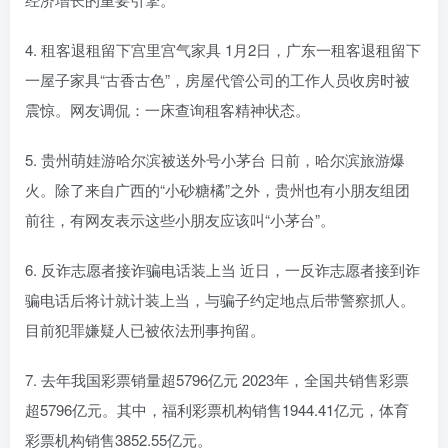
4. 租客退租留下宫里宫气家具 1月2日，广东一租客退租留下
一屋子家具“古香古色”，房屋代管公司的工作人员收房时被
震惊。网友调侃：一床查询租客精神状态。
5. 贵州萌娃游哈尔滨被送外号小茅台 日前，哈尔滨旅游爆
火。除了来自广西的“小砂糖橘”之外，贵州也有小朋友组团
前往，有网友表示这些小朋友应该叫“小茅台”。
6. 反诈志愿者接诈骗电话装上当 近日，一反诈志愿者接到诈
骗电话后将计就计装上当，与骗子约定地点后带警察抓人。
目前犯罪嫌疑人已被依法刑事拘留。
7. 去年我国彩票销量超5796亿元 2023年，全国共销售彩票
超5796亿元。其中，福利彩票机构销售1944.41亿元，体育
彩票机构销售3852.55亿元。