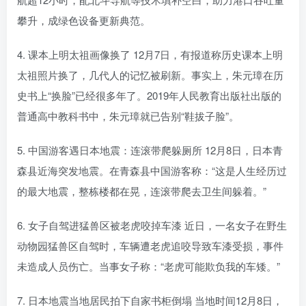
攀升，成绿色设备更新典范。
4. 课本上明太祖画像换了 12月7日，有报道称历史课本上明
太祖照片换了，几代人的记忆被刷新。事实上，朱元璋在历
史书上“换脸”已经很多年了。2019年人民教育出版社出版的
普通高中教科书中，朱元璋就已告别“鞋拔子脸”。
5. 中国游客遇日本地震：连滚带爬躲厕所 12月8日，日本青
森县近海突发地震。在青森县中国游客称：“这是人生经历过
的最大地震，整栋楼都在晃，连滚带爬去卫生间躲着。”
6. 女子自驾进猛兽区被老虎咬掉车漆 近日，一名女子在野生
动物园猛兽区自驾时，车辆遭老虎追咬导致车漆受损，事件
未造成人员伤亡。当事女子称：“老虎可能欺负我的车矮。”
7. 日本地震当地居民拍下自家书柜倒塌 当地时间12月8日，