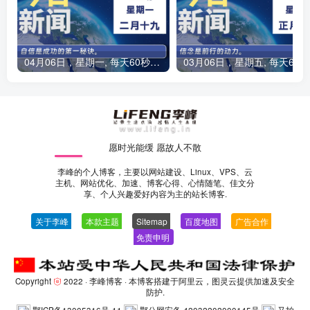
04月06日，星期一, 每天60秒读懂全世界！
0
愿时光能缓 愿故人不散
李峰的个人博客，主要以网站建设、Linux、VPS、云
主机、网站优化、加速、博客心得、心情随笔、佳文分
享、个人兴趣爱好内容为主的站长博客.
关于李峰
—
本款主题
—
Sitemap
—
百度地图
—
广告合作
—
免责申明
-
Copyright
2022 ·
李峰博客
· 本博客搭建于阿里云，图灵云提供加速及安全
防护.