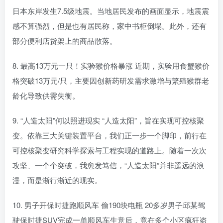
日本东岸发生7.5级地震。当地居民发布的画面显示，地震震
感不算强烈，但是也有居民称，家中书柜倒塌。此外，还有
部分便利店货架上的商品散落。
8. 最高13万元一只！实验猴价格暴涨 近期，实验用食蟹猴价
格突破13万元/只，主要因创新药研发需求激增与繁殖猴群老
龄化导致供需失衡。
9. “人造太阳”何以照进现实 “人造太阳”，旨在实现可控核聚
变。依靠三大关键装置平台，我们正一步一个脚印，前行在
可控核聚变研究科学探索与工程实现的道路上。随着一次次
攻坚、一个个突破，我愈发笃信，“人造太阳”并非遥远的浪
漫，而是渐行渐近的现实。
10. 男子开保时捷跑顺风车 偷190块电瓶 20多岁男子邱某驾
驶保时捷SUV完成一单顺风车生意后，竟在多个小区疯狂盗