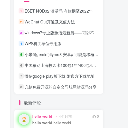
ESET NOD32 激活码 有效期至2022年
1
WeChat Out开通及充值方法
2
windows7专业版激活最新篇——可以不分品牌
3
WPS机关单位专用版
4
小米5(gemini)flyme8 安卓p 可能是移植比较稳定的版本
5
中国移动上海校园卡100包1年/400包4年，30G流量+300分钟通话+宽带
6
微信google play版下载 附官方下载地址
7
几款免费开源的自定义导航网站源码分享
8
最新评论
hello world
4个月前
0
hello world
hello world