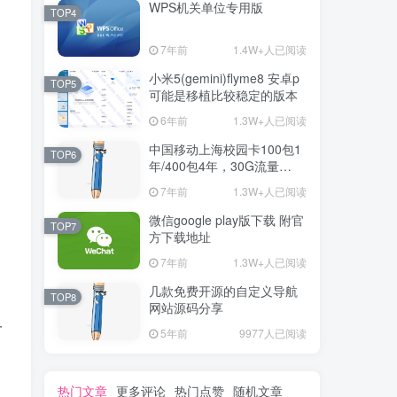
WPS机关单位专用版
TOP4
7年前
1.4W+人已阅读
小米5(gemini)flyme8 安卓p
TOP5
可能是移植比较稳定的版本
6年前
1.3W+人已阅读
中国移动上海校园卡100包1
TOP6
年/400包4年，30G流量
+300分钟通话+宽带
7年前
1.3W+人已阅读
微信google play版下载 附官
TOP7
方下载地址
7年前
1.3W+人已阅读
几款免费开源的自定义导航
TOP8
网站源码分享
一
5年前
9977人已阅读
热门文章
更多评论
热门点赞
随机文章