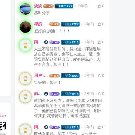
淡淡
2年前
0
UID:1229
感谢分享
椰奶燕麦粥
2年前
0
UID:1227
挺好的 加油！！！！
雨精靈
2年前
0
UID:1216
人生不管結局如何，努力過，揮灑過屬
於自己的青春，也不枉人生走一遭，別
讓負面情緒消耗自己，縱有疾風起，人
生不言棄，加油！！
用户19344506
2年前
0
UID:1223
挺好的，加油！
雨精靈
2年前
0
UID:1216
就怕來不及努力，遺憾已造成 人總會因
為價值觀的不同造成一些誤解 當你明白
了，他們已悄然離去 明日復明日，明日
何其多 我若待明日，萬事成蹉跎
雨精靈
2年前
0
UID:1216
既然有遺憾，何不去珍惜，人生數十