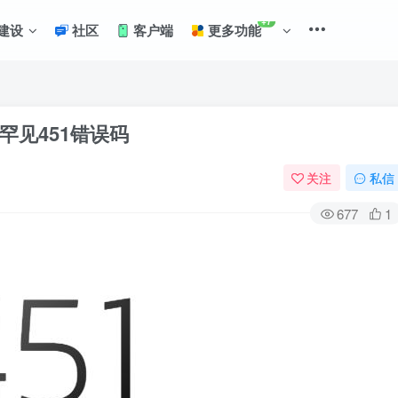
+7
建设
社区
客户端
更多功能
罕见451错误码
关注
私信
677
1