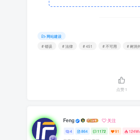
网站建设
# 错误
# 法律
# 451
# 不可用
# 树洞
点赞
1
Feng
关注
4
864
1172
91
124W