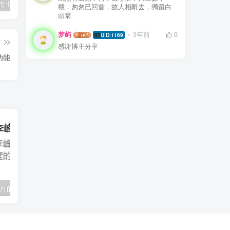
windows7专业版激活最新篇——可以不分品牌
WPS机关单位专用版
小米5(gemini)flyme8 安卓p 可能是移植比较稳定的版本
載，匆匆已回首，故人相辭去，獨留白
頭翁
梦屿
3年前
0
UID:1169
篇
感谢博主分享
功能
QQ显示XML卡片的方法（不知道有没有效果）
子比主题详细安装教程/更新教程/首次配置指南 【新手必看】