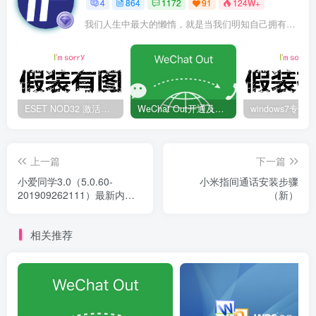
4
864
1172
91
124W+
我们人生中最大的懒惰，就是当我们明知自己拥有作出选择的能力，却不去主动改变而是放任它的生活态度
ESET NOD32 激活码 有效期至2022年
WeChat Out开通及充值方法
上一篇
下一篇
小爱同学3.0（5.0.60-
小米指间通话安装步骤
201909262111）最新内测
（新）
版下载
相关推荐