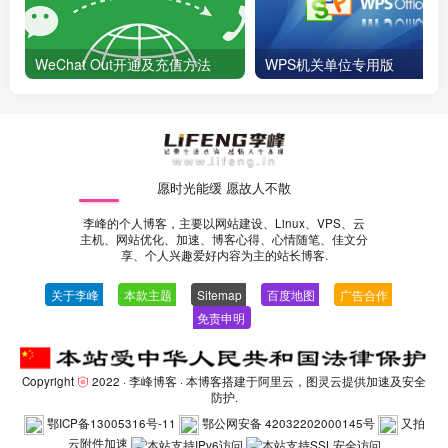
WeChat Out开通及充值方法
WPS机关单位专用版
愿时光能缓 愿故人不散
李峰的个人博客，主要以网站建设、Linux、VPS、云
主机、网站优化、加速、博客心得、心情随笔、佳文分
享、个人兴趣爱好内容为主的站长博客.
关于李峰
—
本款主题
—
Sitemap
—
百度地图
—
广告合作
—
免责申明
-
Copyright
2022 ·
李峰博客
· 本博客搭建于阿里云，图灵云提供加速及安全
防护.
鄂ICP备13005316号-11
鄂公网安备 42032202000145号
又拍
云附件加速