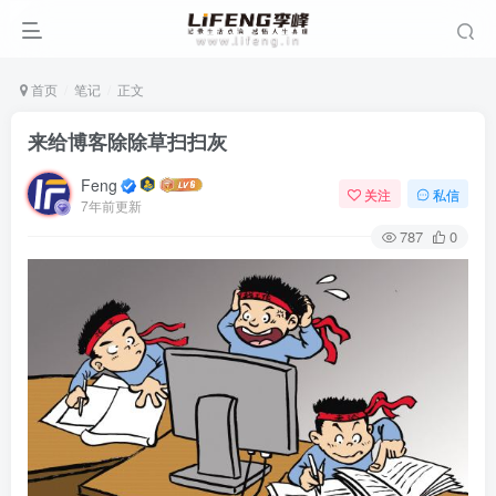
首页
笔记
正文
来给博客除除草扫扫灰
Feng
关注
私信
7年前更新
787
0