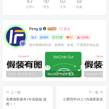
点赞
0
赞赏
分享
收藏
Feng
关注
4
864
1172
91
124W+
面对困难的时候，要勇敢、执着、不畏艰辛地去战胜它
ESET NOD32 激活码 有效期至2022年
WeChat Out开通及充值方法
上一篇
下一篇
免费领取幕布1年高级版 速
小爱同学v5.2.1内测更新包
抢！！