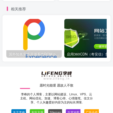
相关推荐
国外知名安卓开源系统ROM pixel experience官网全新改版
启用360C
愿时光能缓 愿故人不散
李峰的个人博客，主要以网站建设、Linux、VPS、云
主机、网站优化、加速、博客心得、心情随笔、佳文分
享、个人兴趣爱好内容为主的站长博客.
关于李峰
—
本款主题
—
Sitemap
—
百度地图
—
广告合作
—