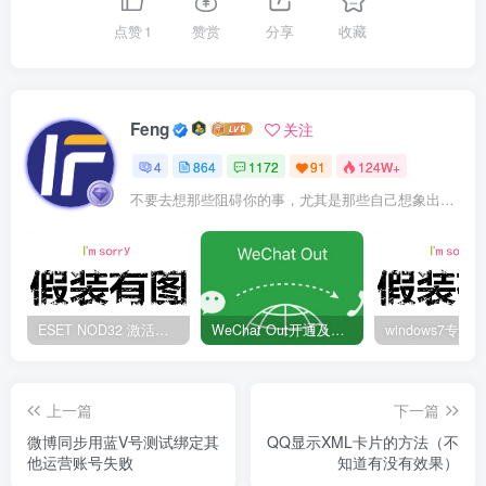
点赞
1
赞赏
分享
收藏
Feng
关注
4
864
1172
91
124W+
不要去想那些阻碍你的事，尤其是那些自己想象出来的事
ESET NOD32 激活码 有效期至2022年
WeChat Out开通及充值方法
上一篇
下一篇
微博同步用蓝V号测试绑定其
QQ显示XML卡片的方法（不
他运营账号失败
知道有没有效果）