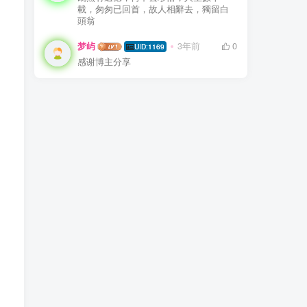
載，匆匆已回首，故人相辭去，獨留白
頭翁
梦屿
3年前
0
UID:1169
感谢博主分享