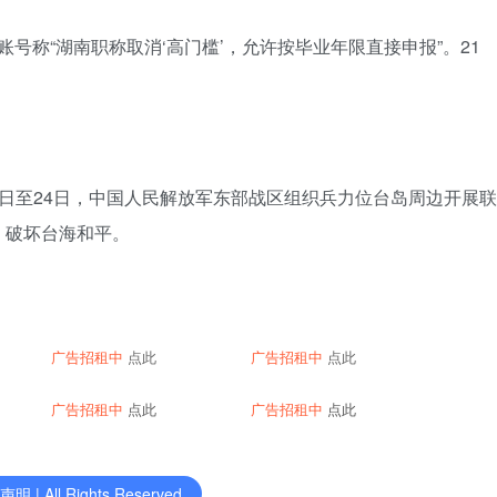
体账号称“湖南职称取消‘高门槛’，允许按毕业年限直接申报”。21
月23日至24日，中国人民解放军东部战区组织兵力位台岛周边开展联
，破坏台海和平。
广告招租中
点此
广告招租中
点此
广告招租中
点此
广告招租中
点此
明 | All Rights Reserved