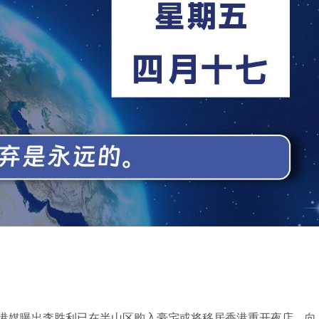
日，港媒曝出李胜利已在半山区购入豪宅或将移居香港重开夜店。向