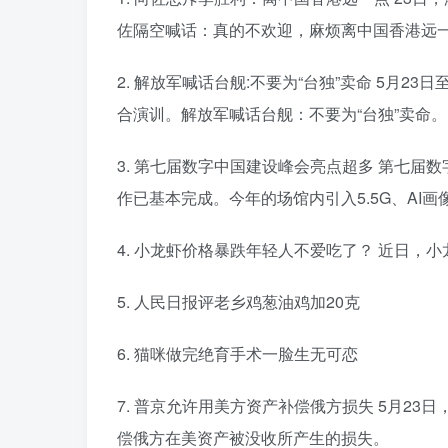
佐隔空喊话：真的不欢迎，麻烦离中国香港远
2. 解放军喊话台舰:不要为“台独”卖命 5月
合演训。解放军喊话台舰：不要为“台独”卖命。
3. 第七届数字中国建设峰会亮点超多 第七届
作已基本完成。今年的场馆内引入5.5G、AI
4. 小龙虾价格暴跌年轻人不爱吃了？ 近日，
5. 人民日报评老乡鸡葱油鸡加20克
6. 猫咪做完绝育手术一脸生无可恋
7. 普京允许用美方资产补偿俄方损失 5月2
偿俄方在美资产被没收所产生的损失。