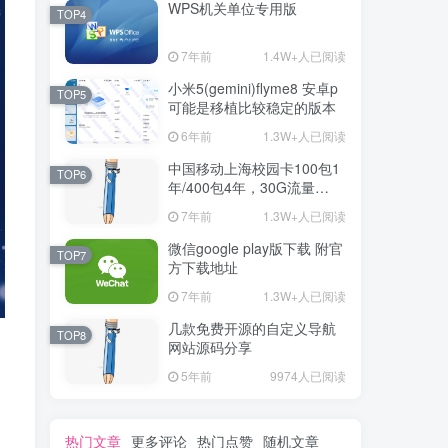
WPS机关单位专用版
TOP4
7年前
1.4W+人已阅读
小米5(gemini)flyme8 安卓p
TOP5
可能是移植比较稳定的版本
6年前
1.3W+人已阅读
中国移动上海校园卡100包1
TOP6
年/400包4年，30G流量
+300分钟通话+宽带
7年前
1.3W+人已阅读
微信google play版下载 附官
TOP7
方下载地址
7年前
1.3W+人已阅读
几款免费开源的自定义导航
TOP8
网站源码分享
5年前
9974人已阅读
热门文章
更多评论
热门点赞
随机文章