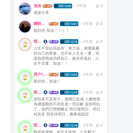
淡淡
2年前
0
UID:1229
感谢分享
椰奶燕麦粥
2年前
0
UID:1227
挺好的 加油！！！！
雨精靈
2年前
0
UID:1216
人生不管結局如何，努力過，揮灑過屬
於自己的青春，也不枉人生走一遭，別
讓負面情緒消耗自己，縱有疾風起，人
生不言棄，加油！！
用户19344506
2年前
0
UID:1223
挺好的，加油！
雨精靈
2年前
0
UID:1216
就怕來不及努力，遺憾已造成 人總會因
為價值觀的不同造成一些誤解 當你明白
了，他們已悄然離去 明日復明日，明日
何其多 我若待明日，萬事成蹉跎
雨精靈
2年前
0
UID:1216
既然有遺憾，何不去珍惜，人生數十