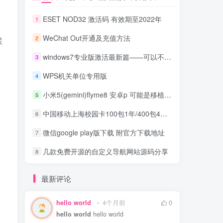
ESET NOD32 激活码 有效期至2022年
1
WeChat Out开通及充值方法
2
联
windows7专业版激活最新篇——可以不分品牌
3
WPS机关单位专用版
4
小米5(gemini)flyme8 安卓p 可能是移植比较稳定的版本
5
中国移动上海校园卡100包1年/400包4年，30G流量+300分钟通话+宽带
6
微信google play版下载 附官方下载地址
7
几款免费开源的自定义导航网站源码分享
8
最新评论
hello world
4个月前
0
hello world
hello world