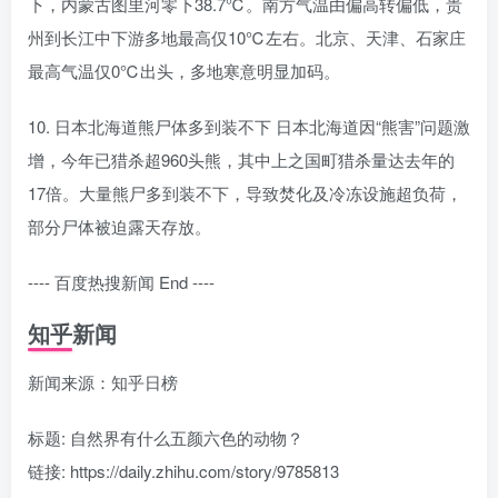
下，内蒙古图里河零下38.7℃。南方气温由偏高转偏低，贵
州到长江中下游多地最高仅10℃左右。北京、天津、石家庄
最高气温仅0℃出头，多地寒意明显加码。
10. 日本北海道熊尸体多到装不下 日本北海道因“熊害”问题激
增，今年已猎杀超960头熊，其中上之国町猎杀量达去年的
17倍。大量熊尸多到装不下，导致焚化及冷冻设施超负荷，
部分尸体被迫露天存放。
---- 百度热搜新闻 End ----
知乎新闻
新闻来源：知乎日榜
标题: 自然界有什么五颜六色的动物？
链接: https://daily.zhihu.com/story/9785813