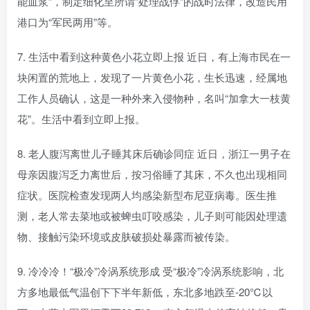
能血浆”，制定细化至所谓“处理战俘”的战时法律，改造民用
港口为“军民两用”等。
7. 生活中看到这种黄色小花立即上报 近日，有上海市民在一
块闲置的荒地上，发现了一片黄色小花，生长迅速，经属地
工作人员确认，这是一种外来入侵物种，名叫“加拿大一枝黄
花”。生活中看到立即上报。
8. 老人腹泻离世儿子睡其床后确诊同症 近日，浙江一男子在
母亲因腹泻乏力离世后，按习俗睡了其床，不久也出现相同
症状。医院检查发现两人均感染新型布尼亚病毒。医生推
测，老人常去菜地或被蜱虫叮咬感染，儿子则可能因处理遗
物、接触污染环境或皮肤破损处暴露而被传染。
9. 冷冷冷！“极冷”冷涡系统形成 受“极冷”冷涡系统影响，北
方多地最低气温创下下半年新低，东北多地跌至-20℃以