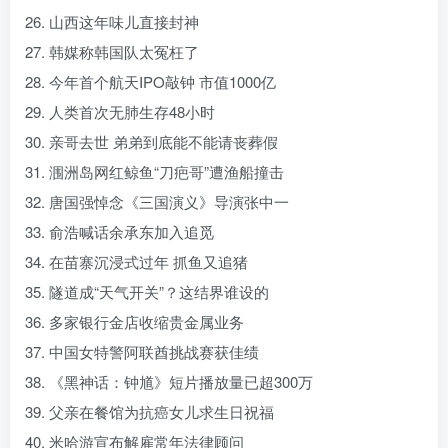
26. 山西这年味儿直接封神
27. 韩媒称韩国队太冤枉了
28. 今年首个航天IPO敲钟 市值1000亿
29. 人类首次无肺生存48小时
30. 亲哥去世 弟弟到底能不能请丧葬假
31. 涠洲岛网红鲸鱼“刀疤哥”遭渔船撞击
32. 唐国强悼念《三国演义》导演张中一
33. 俞浩喊话余承东加入追觅
34. 在苗寨沉浸式过年 抓鱼又追猪
35. 隧道成“天气开关”？这结界谁设的
36. 多家银行金店收缩贵金属业务
37. 中国女特警阿联酋挑战赛获佳绩
38. 《黑神话：钟馗》短片播放量已超300万
39. 父亲在餐馆为抗癌女儿求生日祝福
40. 米哈游宣布解雇常年法律顾问