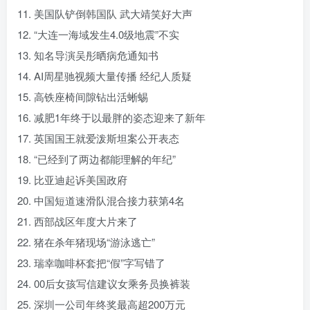
11. 美国队铲倒韩国队 武大靖笑好大声
12. “大连一海域发生4.0级地震”不实
13. 知名导演吴彤晒病危通知书
14. AI周星驰视频大量传播 经纪人质疑
15. 高铁座椅间隙钻出活蜥蜴
16. 减肥1年终于以最胖的姿态迎来了新年
17. 英国国王就爱泼斯坦案公开表态
18. “已经到了两边都能理解的年纪”
19. 比亚迪起诉美国政府
20. 中国短道速滑队混合接力获第4名
21. 西部战区年度大片来了
22. 猪在杀年猪现场“游泳逃亡”
23. 瑞幸咖啡杯套把“假”字写错了
24. 00后女孩写信建议女乘务员换裤装
25. 深圳一公司年终奖最高超200万元