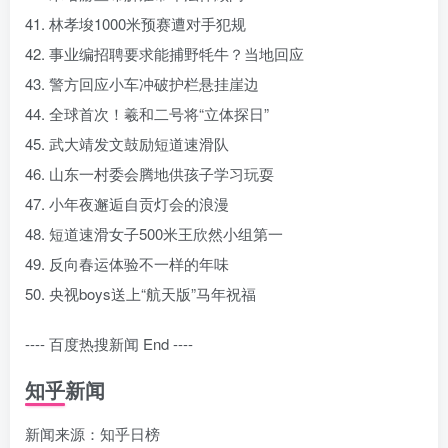
41. 林孝埈1000米预赛遭对手犯规
42. 事业编招聘要求能捕野牦牛？当地回应
43. 警方回应小车冲破护栏悬挂崖边
44. 全球首次！羲和二号将“立体探日”
45. 武大靖发文鼓励短道速滑队
46. 山东一村委会腾地供孩子学习玩耍
47. 小年夜邂逅自贡灯会的浪漫
48. 短道速滑女子500米王欣然小组第一
49. 反向春运体验不一样的年味
50. 央视boys送上“航天版”马年祝福
---- 百度热搜新闻 End ----
知乎新闻
新闻来源：知乎日榜